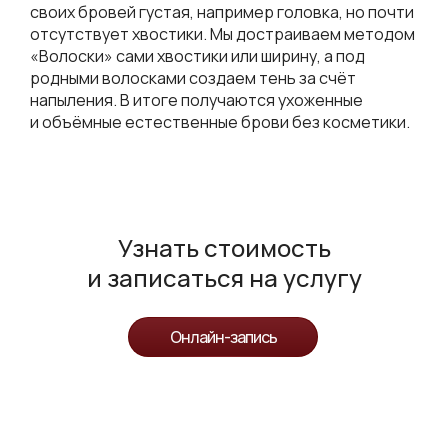
своих бровей густая, например головка, но почти
отсутствует хвостики. Мы достраиваем методом
«Волоски» сами хвостики или ширину, а под
родными волосками создаем тень за счёт
напыления. В итоге получаются ухоженные
и объёмные естественные брови без косметики.
Узнать стоимость
и записаться на услугу
Онлайн-запись
Онлайн-запись