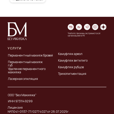
*Meta Inc признаны экстремистской
организацией в РФ
УСЛУГИ
Камуфляж ареол
Перманентный макияж бровей
Камуфляж витилиго
Перманентный макияж
губ
Камуфляж рубцов
Удаление перманентного
макияжа
Трихопигментация
Лазерная эпиляция
ООО "Без Макияжа"
ИНН 9731149299
Лицензия
№Л041-01137-77/02774027 от 28.07.2025г.